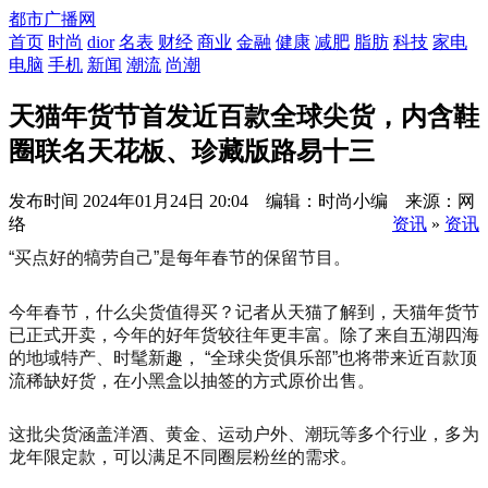
都市广播网
首页
时尚
dior
名表
财经
商业
金融
健康
减肥
脂肪
科技
家电
电脑
手机
新闻
潮流
尚潮
天猫年货节首发近百款全球尖货，内含鞋
圈联名天花板、珍藏版路易十三
发布时间
2024年01月24日 20:04 编辑：时尚小编 来源：网
络
资讯
»
资讯
“买点好的犒劳自己”是每年春节的保留节目。
今年春节，什么尖货值得买？记者从天猫了解到，天猫年货节
已正式开卖，今年的好年货较往年更丰富。除了来自五湖四海
的地域特产、时髦新趣， “全球尖货俱乐部”也将带来近百款顶
流稀缺好货，在小黑盒以抽签的方式原价出售。
这批尖货涵盖洋酒、黄金、运动户外、潮玩等多个行业，多为
龙年限定款，可以满足不同圈层粉丝的需求。