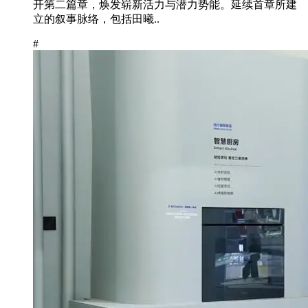
开第二篇章，焕发崭新活力与潜力势能。延续首章所建
立的叙事脉络，包括田曦..
#