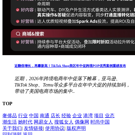
近翻倍增长，再攀新高！TikTok Shop美区年中促跨境POP优秀案例重磅发布
近期，2026年跨境电商年中促落下帷幕，亚马逊、
TikTok Shop、Temu等众多平台在年中大促的持续加码，
带动了美国电商市场的集中..
TOP
奢侈品
行业
中国
南通
店长
经验
企业
港湾
项目
业态
潮生活
她时代
网易女人
搜狐女人
偶像网
时尚中国
关于我们
|
友情链接
|
使用协议
|
版权声明
回到顶部
返回