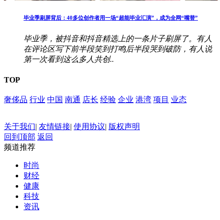
毕业季刷屏背后：40多位创作者用一场“超能毕业汇演”，成为全网“嘴替”
毕业季，被抖音和抖音精选上的一条片子刷屏了。有人
在评论区写下前半段笑到打鸣后半段哭到破防，有人说
第一次看到这么多人共创..
TOP
奢侈品
行业
中国
南通
店长
经验
企业
港湾
项目
业态
关于我们
|
友情链接
|
使用协议
|
版权声明
回到顶部
返回
频道推荐
时尚
财经
健康
科技
资讯