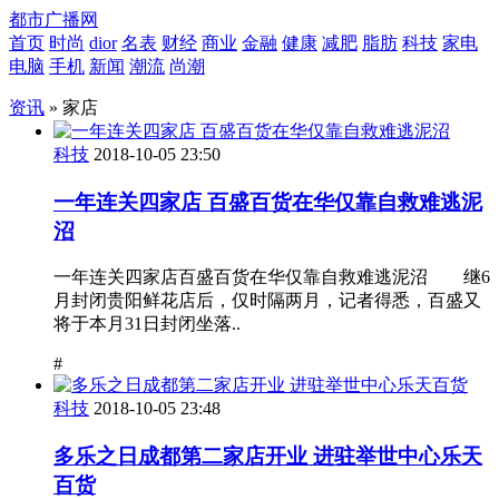
都市广播网
首页
时尚
dior
名表
财经
商业
金融
健康
减肥
脂肪
科技
家电
电脑
手机
新闻
潮流
尚潮
资讯
» 家店
科技
2018-10-05 23:50
一年连关四家店 百盛百货在华仅靠自救难逃泥
沼
一年连关四家店百盛百货在华仅靠自救难逃泥沼 继6
月封闭贵阳鲜花店后，仅时隔两月，记者得悉，百盛又
将于本月31日封闭坐落..
#
科技
2018-10-05 23:48
多乐之日成都第二家店开业 进驻举世中心乐天
百货