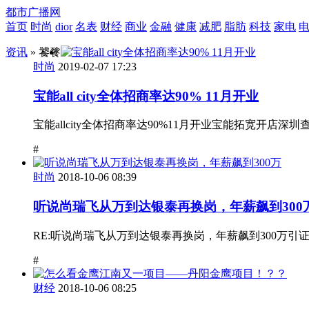
都市广播网
首页
时尚
dior
名表
财经
商业
金融
健康
减肥
脂肪
科技
家电
资讯
» 饕餮
时尚
2019-02-07 17:23
宝能all city全体招商率达90% 11月开业
宝能allcity全体招商率达90%11月开业宝能拓宽开店深圳
#
时尚
2018-10-06 08:39
听说尚瑞飞从万到达银泰再换岗，年薪飙到300
RE:听说尚瑞飞从万到达银泰再换岗，年薪飙到300万引证北北金猪发表于2013-1
#
财经
2018-10-06 08:25