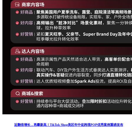
近翻倍增长，再攀新高！TikTok Shop美区年中促跨境POP优秀案例重磅发布