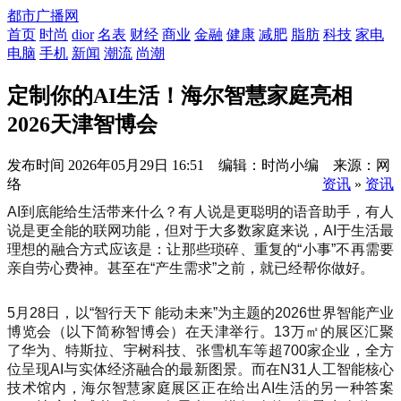
都市广播网
首页
时尚
dior
名表
财经
商业
金融
健康
减肥
脂肪
科技
家电
电脑
手机
新闻
潮流
尚潮
定制你的AI生活！海尔智慧家庭亮相
2026天津智博会
发布时间
2026年05月29日 16:51 编辑：时尚小编 来源：网
络
资讯
»
资讯
AI到底能给生活带来什么？有人说是更聪明的语音助手，有人
说是更全能的联网功能，但对于大多数家庭来说，AI于生活最
理想的融合方式应该是：让那些琐碎、重复的“小事”不再需要
亲自劳心费神。甚至在“产生需求”之前，就已经帮你做好。
5月28日，以“智行天下 能动未来”为主题的2026世界智能产业
博览会（以下简称智博会）在天津举行。13万㎡的展区汇聚
了华为、特斯拉、宇树科技、张雪机车等超700家企业，全方
位呈现AI与实体经济融合的最新图景。而在N31人工智能核心
技术馆内，海尔智慧家庭展区正在给出AI生活的另一种答案