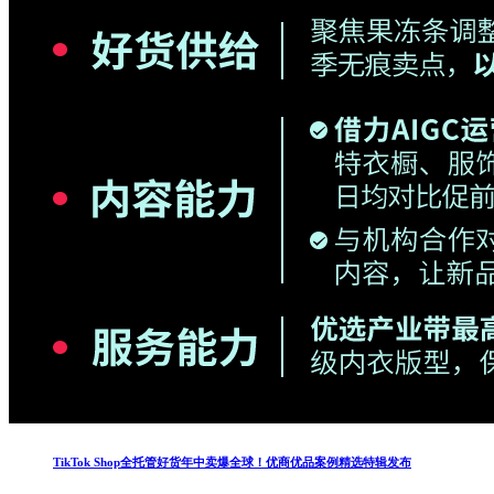
TikTok Shop全托管好货年中卖爆全球！优商优品案例精选特辑发布