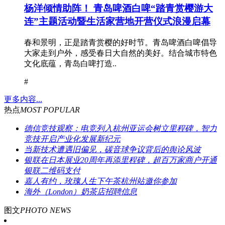
杨洋倾情助阵！ 青岛啤酒白啤“踏青赏樱游大
连”主题活动暨生活家营地开营仪式浪漫启幕
春和景明，正是踏青赏樱的好时节。青岛啤酒白啤倡导
大家走到户外，感受春日大自然的美好。结合城市特色
文化底蕴，青岛白啤打造..
#
更多内容...
热点
MOST POPULAR
德信竞技观察：电竞列入杭州亚运会树立里程碑，智力
竞技开启产业化发展新纪元
当新技术遭遇旧偏见，碳音球争议背后的舆论风波
银联在日本展业20周年再添里程碑，超百万家商户开通
银联二维码支付
嘉人有约，玫瑰人生下午茶杭州站邀你参加
海外（London）奶茶店招聘信息
图文
PHOTO NEWS