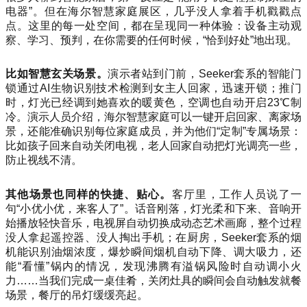
电器”。但在海尔智慧家庭展区，几乎没人拿着手机戳戳点
点。这里的每一处空间，都在呈现同一种体验：设备主动观
察、学习、预判，在你需要的任何时候，“恰到好处”地出现。
比如智慧玄关场景。
演示者站到门前，Seeker套系的智能门
锁通过AI生物识别技术检测到女主人回家，迅速开锁；推门
时，灯光已经调到她喜欢的暖黄色，空调也自动开启23℃制
冷。演示人员介绍，海尔智慧家庭可以一键开启回家、离家场
景，还能准确识别每位家庭成员，并为他们“定制”专属场景：
比如孩子回来自动关闭电视，老人回家自动把灯光调亮一些，
防止视线不清。
其他场景也同样的快捷、贴心。
客厅里，工作人员说了一
句“小优小优，来客人了”。话音刚落，灯光柔和下来、音响开
始播放轻快音乐，电视屏自动切换成动态艺术画廊，整个过程
没人拿起遥控器、没人掏出手机；在厨房，Seeker套系的烟
机能识别油烟浓度，爆炒瞬间烟机自动下降、调大吸力，还
能“看懂”锅内的情况，发现沸腾有溢锅风险时自动调小火
力……当我们完成一桌佳肴，关闭灶具的瞬间会自动触发就餐
场景，餐厅的吊灯缓缓亮起。