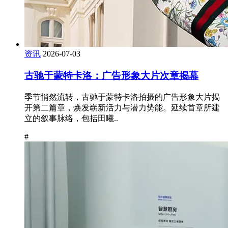
资讯
2026-07-03
古驰于蒙特卡洛：广告形象大片次章揭幕
季节悄然流转，古驰于蒙特卡洛拍摄的广告形象大片揭
开第二篇章，焕发崭新活力与潜力势能。延续首章所建
立的叙事脉络，包括田曦..
#