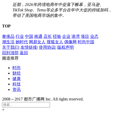
近期，2026年跨境电商年中促落下帷幕，亚马逊、
TikTok Shop、Temu等众多平台在年中大促的持续加码，
带动了美国电商市场的集中..
TOP
奢侈品
行业
中国
南通
店长
经验
企业
港湾
项目
业态
潮生活
她时代
网易女人
搜狐女人
偶像网
时尚中国
关于我们
|
友情链接
|
使用协议
|
版权声明
回到顶部
返回
频道推荐
时尚
财经
健康
科技
资讯
2008～2017 都市广播网 Inc. All rights reserved.
×