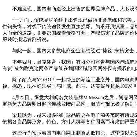
不难发现，国内电商途径上出售的世界品牌产品，大多没有
“一方面，传统品牌的线下出售现已做得非常老练和完善，且
供销失衡，对线下传统途径发生直接损坏。为求开展慎重，品
大而全的道路，竞赛都围绕着价格打开，严峻伤害了品牌的价格
服装时报记者剖析说。
与此一起，国内大多数电商企业都想经过“捷径”来搞突击，
本年四月，耐克体育（我国）有限公司宣告与国内潮流笔直范畴
有货”成为耐克这两条产品线在我国区域除官网外仅有授权的电
除了耐克与YOHO！一起缔造的潮流工业之外，国内电商界不
径。据悉，现在好乐买已与匡威、彪马、达芙妮等超越100家世界
4月25日，继意大利闻名女装品牌M Missoni之后，尚品网又取得多家美国时
髦新势力品牌即日起将连续登陆尚品网，服装时报记者了解到
梁超以为，越来越多的时髦品牌会在电子商务范畴有所规划
依据各自品牌形象、特色、方针人群等各种因素而考虑的严重
这些行为预示着国内电商网正测验从低扣头、过季货以及