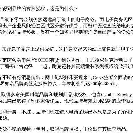
得到品牌的官方授权，这是为什么？
线下零售金额仍然远远高于线上的电子商务。而电子商务无区
牌出产企业只能经过区域区分进行供货，而暂时无法直接给电商
体系和品牌形象，没有一个知名品牌期望消费自己产品的受众都是
却疏忽了完善上游供应链，这样建立起来的线上零售就呈现了
领头电商 “YOHO!有货”到达协作，正式授权耐克运动日子系
子商务出售途径。一起，耐克还将其高端童装系列授权给“好孩子
断有好消息传出：网上鞋城好乐买近来与Crocs签署全面战略协
知名品牌商签定授权协议，年末将会到达200家-300家。
髦品牌和规划师品牌授权，包含Cynthia Rowley、 Laundry By
尚品网已取得了60多家奢侈品、现代品牌与规划师品牌的应季新
和开展，不过，品牌们现在进入电商范畴已不只是是为了消化库
课题。
货源不稳的现状中包围，取得品牌授权，正价出售其应季新