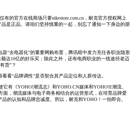
线商场只要nikestore.com.cn，耐克官方授权网上
径的产品是正品。请咱们坚持慎重的一起，别忘了通知一下身边的朋
器“去电器化”的重要网购布置，腾讯暗中发力充任各职业隐形
售额达10亿的好乐买；除此之外，还有电商职业的一线途径老迈
有货”？
看看“品牌调性”是否契合其产品定位和人群传达。
《YOHO!潮流志》和YOHO.CN媒体和YOHO!E潮流、
一方面，潮流媒体与电子商务相结合的运营形式，在培育品牌爱
品的认知和品牌忠诚度。所以，耐克和YOHO！一拍即合。