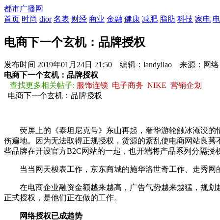
都市广播网
首页
时尚
dior
名表
财经
商业
金融
健康
减肥
脂肪
科技
家电
电商下一个玄机：品牌授权
发布时间
2019年01月24日 21:50 编辑：landyliao 来源：网络
电商下一个玄机：品牌授权
查找更多相关帖子:
服饰连锁
电子商务
NIKE
营销企划
电商下一个玄机：品牌授权
荧屏上的《泰坦尼克号》东山再起，奢华游轮触冰淹没的情
伤遍地。因为无法取得正规授权，货源的紊乱使电商网站良莠
些品牌在开设官方B2C网站的一起，也开端将产品系列分隔授
当当网天梭表工作，京东商城的施华洛世奇工作、走秀网的C
在电商企业融资金额越来越高，广告气势越来越猛，规划越
正式授权，是他们正在做的工作。
网络授权已成趋势