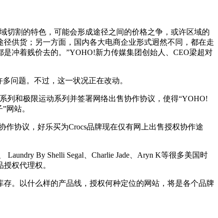
域切割的特色，可能会形成途径之间的价格之争，或许区域的
途径供货；另一方面，国内各大电商企业形式迥然不同，都在走
冲着贱价去的。”YOHO!新力传媒集团创始人、CEO梁超对
许多问题。不过，这一状况正在改动。
列和极限运动系列并签署网络出售协作协议，使得“YOHO!
”网站。
作协议，好乐买为Crocs品牌现在仅有网上出售授权协作途
 Shelli Segal、Charlie Jade、Aryn K等很多美国时
品授权代理权。
存。以什么样的产品线，授权何种定位的网站，将是各个品牌
品。