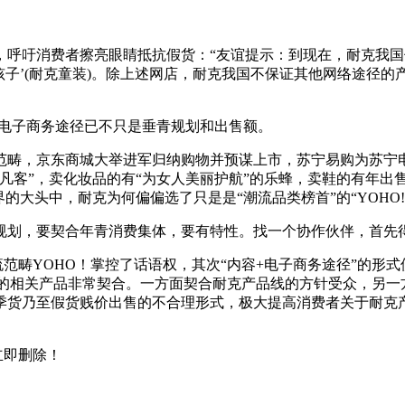
者擦亮眼睛抵抗假货：“友谊提示：到现在，耐克我国仅有的官方在
和‘好孩子’(耐克童装)。除上述网店，耐克我国不保证其他网络途
电子商务途径已不只是垂青规划和出售额。
，京东商城大举进军归纳购物并预谋上市，苏宁易购为苏宁电
凡客”，卖化妆品的有“为女人美丽护航”的乐蜂，卖鞋的有年出
的大头中，耐克为何偏偏选了只是是“潮流品类榜首”的“YOHO!
，要契合年青消费集体，要有特性。找一个协作伙伴，首先得
畴YOHO！掌控了话语权，其次“内容+电子商务途径”的形式使它有
耐克的相关产品非常契合。一方面契合耐克产品线的方针受众，另
季货乃至假货贱价出售的不合理形式，极大提高消费者关于耐克产
立即删除！