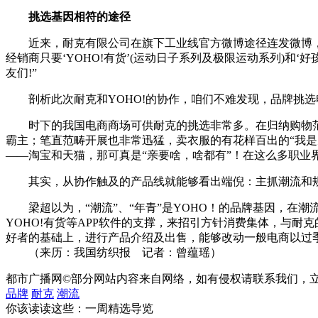
挑选基因相符的途径
近来，耐克有限公司在旗下工业线官方微博途径连发微博，呼吁消费
经销商只要‘YOHO!有货’(运动日子系列及极限运动系列)
友们!”
剖析此次耐克和YOHO!的协作，咱们不难发现，品牌挑选
时下的我国电商商场可供耐克的挑选非常多。在归纳购物范畴
霸主；笔直范畴开展也非常迅猛，卖衣服的有花样百出的“我是
——淘宝和天猫，那可真是“亲要啥，啥都有”！在这么多职业界
其实，从协作触及的产品线就能够看出端倪：主抓潮流和规划
梁超以为，“潮流”、“年青”是YOHO！的品牌基因，在潮流范
YOHO!有货等APP软件的支撑，来招引方针消费集体，与
好者的基础上，进行产品介绍及出售，能够改动一般电商以过
（来历：我国纺织报 记者：曾蕴瑶）
都市广播网©部分网站内容来自网络，如有侵权请联系我们，
品牌
耐克
潮流
你该读读这些：一周精选导览